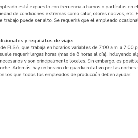
empleado está expuesto con frecuencia a humos o partículas en el 
dad de condiciones extremas como calor, olores nocivos, etc. E
 de trabajo puede ser alto. Se requerirá que el empleado ocasion
icionales y requisitos de viaje:
 FLSA, que trabaja en horarios variables de 7:00 a.m. a 7:00 p
uele requerir largas horas (más de 8 horas al día), incluyendo a
 necesarios y son principalmente locales. Sin embargo, es posibl
noche. Además, hay un horario de guardia rotativo por las noches 
con los que todos los empleados de producción deben ayudar.