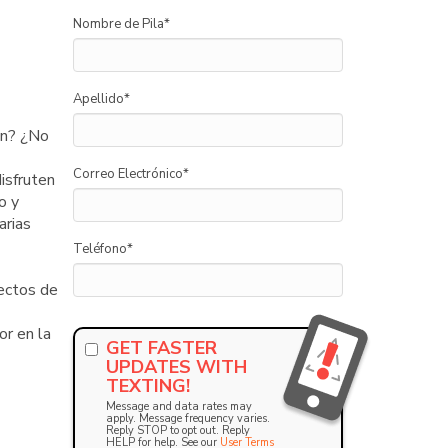
Nombre de Pila
*
Apellido
*
ón? ¿No
Correo Electrónico
*
isfruten
o y
arias
Teléfono
*
yectos de
or en la
GET FASTER
UPDATES WITH
TEXTING!
Message and data rates may
apply. Message frequency varies.
Reply STOP to opt out. Reply
HELP for help. See our
User Terms