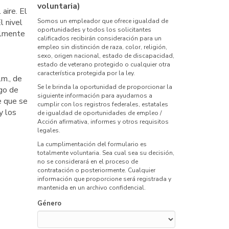
voluntaria)
aire. El
l nivel
Somos un empleador que ofrece igualdad de
oportunidades y todos los solicitantes
almente
calificados recibirán consideración para un
empleo sin distinción de raza, color, religión,
sexo, origen nacional, estado de discapacidad,
estado de veterano protegido o cualquier otra
característica protegida por la ley.
.m., de
Se le brinda la oportunidad de proporcionar la
lgo de
siguiente información para ayudarnos a
e que se
cumplir con los registros federales, estatales
y los
de igualdad de oportunidades de empleo /
Acción afirmativa, informes y otros requisitos
legales.
La cumplimentación del formulario es
totalmente voluntaria. Sea cual sea su decisión,
no se considerará en el proceso de
contratación o posteriormente. Cualquier
información que proporcione será registrada y
mantenida en un archivo confidencial.
Género