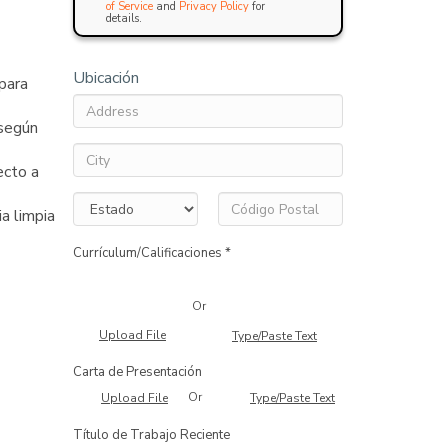
of Service
and
Privacy Policy
for
details.
Ubicación
 para
 según
ecto a
ia limpia
Currículum/Calificaciones *
Or
Upload File
Type/Paste Text
Carta de Presentación
Or
Upload File
Type/Paste Text
Título de Trabajo Reciente