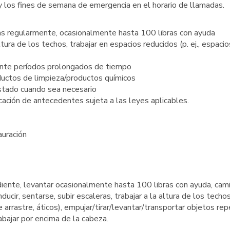
y los fines de semana de emergencia en el horario de llamadas.
as regularmente, ocasionalmente hasta 100 libras con ayuda
ltura de los techos, trabajar en espacios reducidos (p. ej., espacio
ante períodos prolongados de tiempo
ductos de limpieza/productos químicos
estado cuando sea necesario
cación de antecedentes sujeta a las leyes aplicables.
auración
iente, levantar ocasionalmente hasta 100 libras con ayuda, cami
ucir, sentarse, subir escaleras, trabajar a la altura de los techos
 arrastre, áticos), empujar/tirar/levantar/transportar objetos rep
abajar por encima de la cabeza.