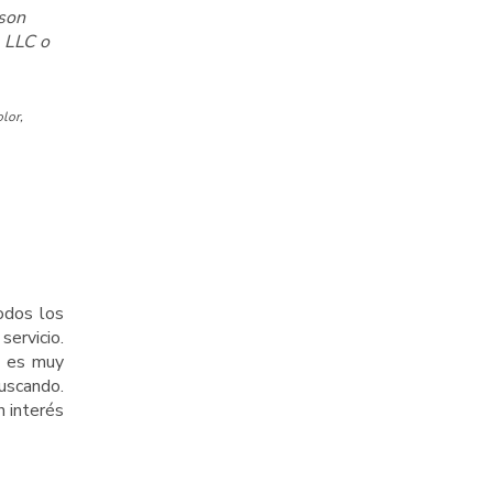
 son
, LLC o
lor,
odos los
ervicio.
i es muy
uscando.
 interés