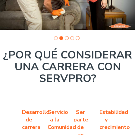
¿POR QUÉ CONSIDERAR
UNA CARRERA CON
SERVPRO?
Desarrollo
Servicio
Ser
Estabilidad
de
a la
parte
y
carrera
Comunidad
de
crecimiento
un